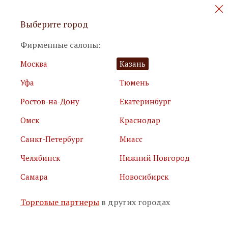
Персональные акции и новинки
Выберите город
мебели
Фирменные салоны:
Москва
Казань
Уфа
Тюмень
Ростов-на-Дону
Екатеринбург
Омск
Краснодар
Я принимаю
условия использования сайта
Санкт-Петербург
Миасс
Я соглашаюсь с
политикой обработки персональных
данных
Челябинск
Нижний Новгород
Самара
Новосибирск
Подписаться
Торговые партнеры
в других городах