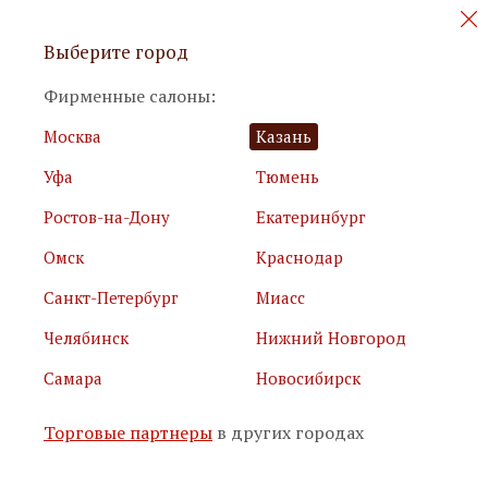
Персональные акции и новинки
Выберите город
мебели
Фирменные салоны:
Москва
Казань
Уфа
Тюмень
Ростов-на-Дону
Екатеринбург
Омск
Краснодар
Я принимаю
условия использования сайта
Санкт-Петербург
Миасс
Я соглашаюсь с
политикой обработки персональных
данных
Челябинск
Нижний Новгород
Самара
Новосибирск
Подписаться
Торговые партнеры
в других городах