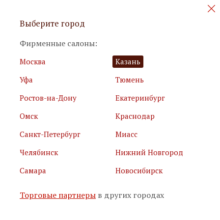
Персональные акции и новинки
Выберите город
мебели
Фирменные салоны:
Москва
Казань
Уфа
Тюмень
Ростов-на-Дону
Екатеринбург
Омск
Краснодар
Я принимаю
условия использования сайта
Санкт-Петербург
Миасс
Я соглашаюсь с
политикой обработки персональных
данных
Челябинск
Нижний Новгород
Самара
Новосибирск
Подписаться
Торговые партнеры
в других городах