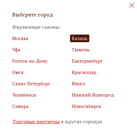
Персональные акции и новинки
Выберите город
мебели
Фирменные салоны:
Москва
Казань
Уфа
Тюмень
Ростов-на-Дону
Екатеринбург
Омск
Краснодар
Я принимаю
условия использования сайта
Санкт-Петербург
Миасс
Я соглашаюсь с
политикой обработки персональных
данных
Челябинск
Нижний Новгород
Самара
Новосибирск
Подписаться
Торговые партнеры
в других городах