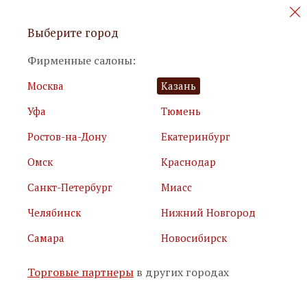
Персональные акции и новинки
Выберите город
мебели
Фирменные салоны:
Москва
Казань
Уфа
Тюмень
Ростов-на-Дону
Екатеринбург
Омск
Краснодар
Я принимаю
условия использования сайта
Санкт-Петербург
Миасс
Я соглашаюсь с
политикой обработки персональных
данных
Челябинск
Нижний Новгород
Самара
Новосибирск
Подписаться
Торговые партнеры
в других городах