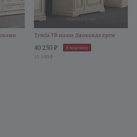
олками
Тумба ТВ малая Джоконда крем
40 250
₽
В корзину
57 500
₽