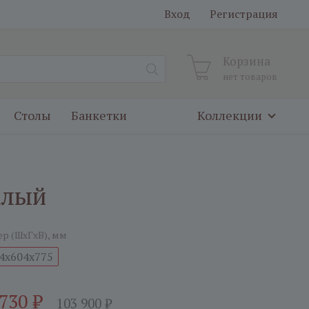
Вход
Регистрация
Корзина
нет товаров
Столы
Банкетки
Коллекции
алый
ер (ШxГxВ), мм
4x604x775
 730
₽
103 900
₽