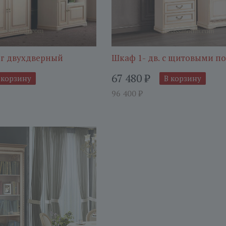
г двухдверный
Шкаф 1- дв. с щитовыми п
67 480
₽
 корзину
В корзину
96 400
₽