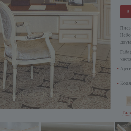
В
Пись
Небо
двум
Габа
част
Арти
Колл
Гал