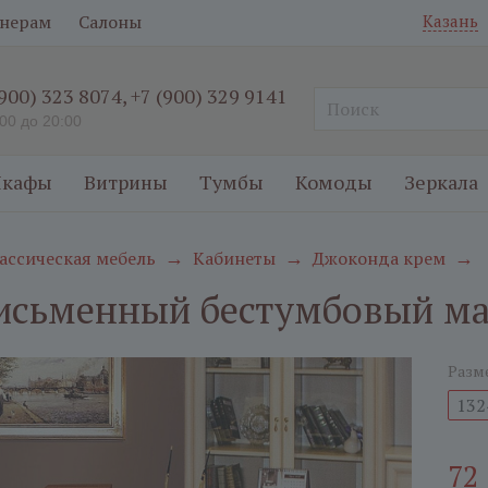
нерам
Салоны
Казань
(900) 323 8074
,
+7 (900) 329 9141
:00 до 20:00
кафы
Витрины
Тумбы
Комоды
Зеркала
ассическая мебель
Кабинеты
Джоконда крем
→
→
→
исьменный бестумбовый м
Разм
132
72