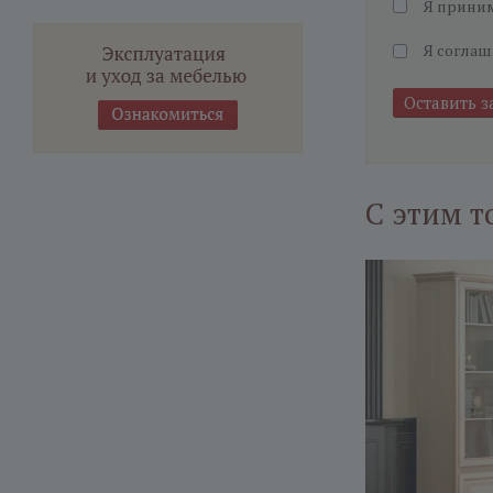
Я прини
Я соглаш
С этим т