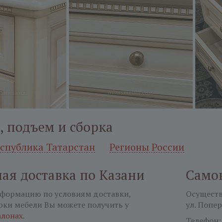
, подъем и сборка
еспублика Татарстан
Регионы России
ая доставка по Казани
Само
формацию по условиям доставки,
Осуществл
рки мебели Вы можете получить у
ул. Попер
алонах
.
Телефон