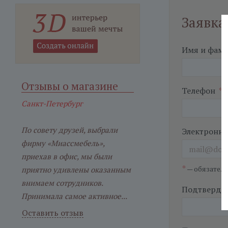
Заявка
Имя и фам
Отзывы о магазине
Телефон
*
Санкт-Петербург
По совету друзей, выбрали
Электронна
фирму «Миассмебель»,
приехав в офис, мы были
*
— обязател
приятно удивлены оказанным
внимаем сотрудников.
Подтвердит
Принимала самое активное...
Оставить отзыв