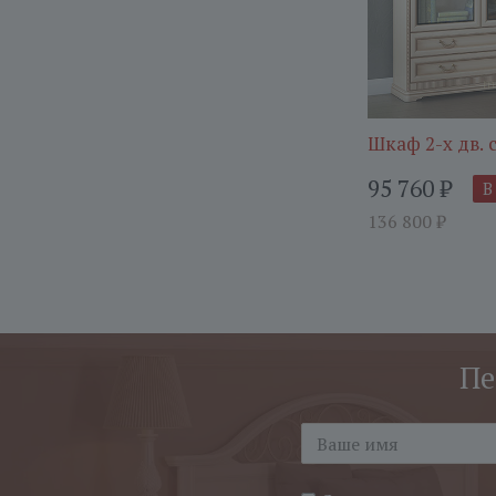
Шкаф 2-х дв.
95 760
₽
В
136 800
₽
Пе