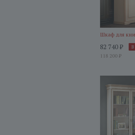
Шкаф для кни
82 740
₽
В
118 200
₽