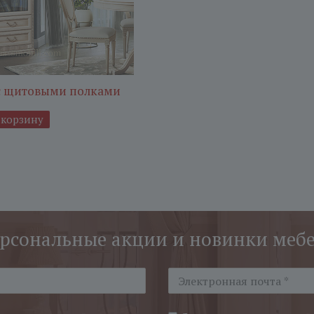
 с щитовыми полками
 корзину
рсональные акции и новинки меб