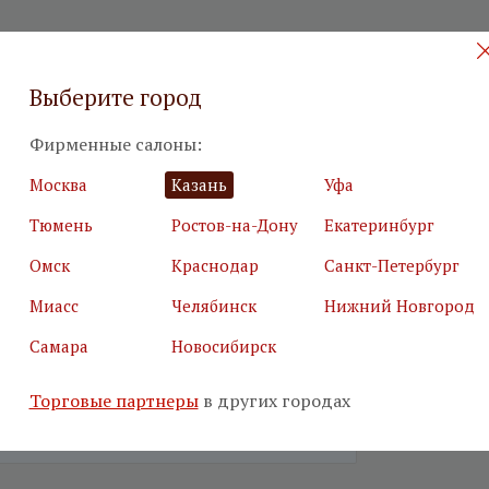
 на бесплатный дизайн-проект
Выберите город
илия
*
Подробн
Фирменные салоны:
Москва
Казань
Уфа
Тюмень
Ростов-на-Дону
Екатеринбург
Омск
Краснодар
Санкт-Петербург
я почта
*
Салон
*
Миасс
Челябинск
Нижний Новгород
Самара
Новосибирск
ьные поля
Торговые партнеры
в других городах
е, что вы не робот
*