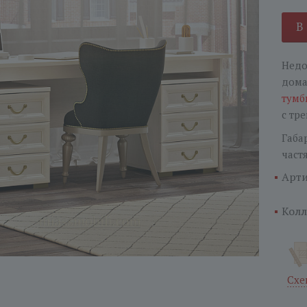
В
Недо
дома
тумб
с тр
Габа
част
Арти
Колл
Схе