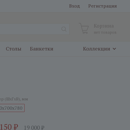
Вход
Регистрация
Корзина
нет товаров
Столы
Банкетки
Коллекции
ер (ШxГxВ), мм
0x700x780
 150
₽
19 000
₽