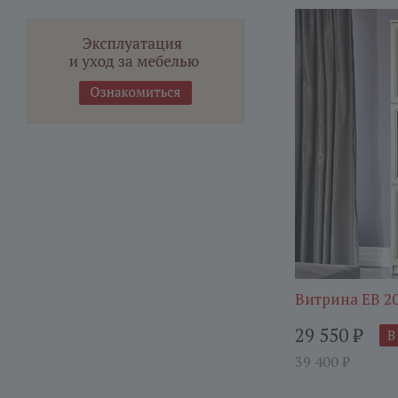
Витрина ЕВ 2
29 550
₽
В
39 400
₽