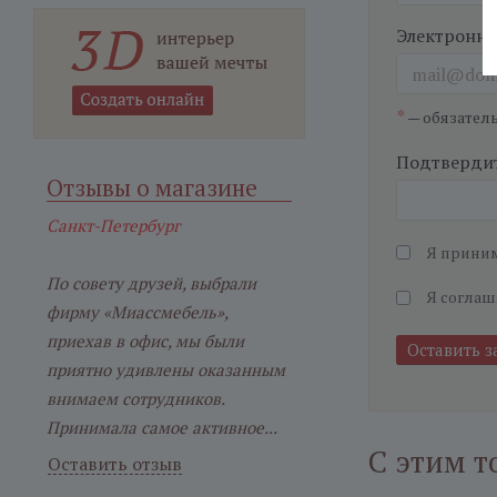
Электронна
*
— обязател
Подтвердит
Отзывы о магазине
Санкт-Петербург
Я прини
По совету друзей, выбрали
Я соглаш
фирму «Миассмебель»,
приехав в офис, мы были
приятно удивлены оказанным
внимаем сотрудников.
Принимала самое активное...
С этим т
Оставить отзыв