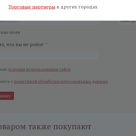
Торговые партнеры
в других городах
я почта
*
Салон
*
ьные поля
е, что вы не робот
*
маю
условия использования сайта
аюсь с
политикой обработки персональных данных
оваром также покупают