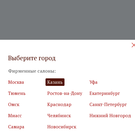
Выберите город
Фирменные салоны:
 на бесплатный дизайн-проект
Москва
Казань
Уфа
Тюмень
Ростов-на-Дону
Екатеринбург
илия
*
Подробн
Омск
Краснодар
Санкт-Петербург
Миасс
Челябинск
Нижний Новгород
Самара
Новосибирск