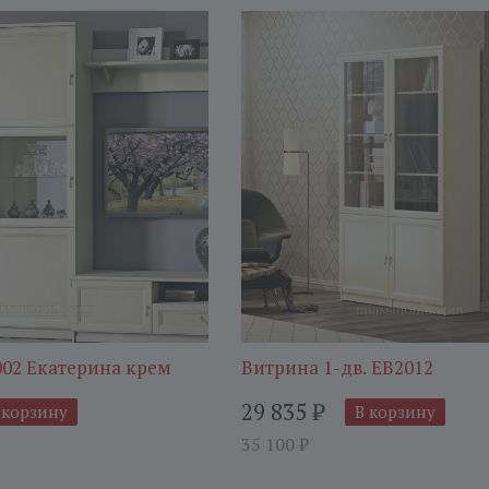
002 Екатерина крем
Витрина 1-дв. ЕВ2012
29 835
₽
 корзину
В корзину
35 100
₽