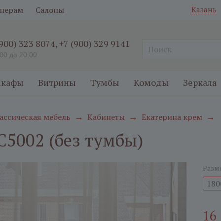
нерам
Салоны
Казань
(900) 323 8074
,
+7 (900) 329 9141
:00 до 20:00
кафы
Витрины
Тумбы
Комоды
Зеркала
ассическая мебель
Кабинеты
Екатерина крем
→
→
→
С5002 (без тумбы)
Разм
180
16